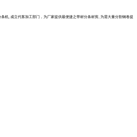
条机, 成立代客加工部门，为厂家提供最便捷之带材分条材剪, 为需大量分割钢卷提