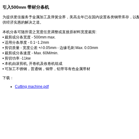
引入500mm 带材分条机
为提供更佳服务予金属加工及弹簧业界，美高去年已在国内设置各类钢带库存，以配合
供经济实惠的解决之道。
本机分条可随所需之宽度任意调整或直接原材料宽度裁剪:
• 裁剪或分条宽度 - 500mm max.
• 适用分条厚度 - 0.1~1.2mm
• 剪切质量 - 宽度公差 +/-0.05mm - 边缘毛刺 Max. 0.03mm
• 裁剪或分条速度 - Max. 60M/min.
• 剪切功率 -11kw
• 本机由滚剪机, 开卷机及收卷机组成
• 可加工不锈钢，普通钢，铜带，铝带等有色金属带材
下载：
Cutting machine.pdf