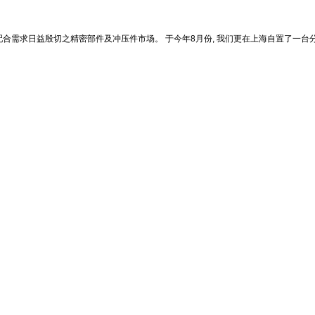
需求日益殷切之精密部件及冲压件市场。 于今年8月份, 我们更在上海自置了一台分