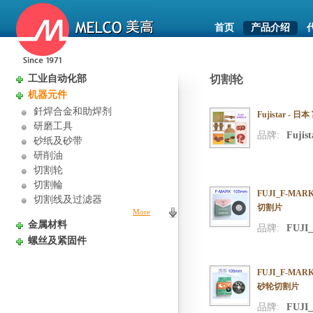
首页
产品介绍
工业自动化部
切割轮
机器元件
釺焊合金和助焊剂
Fujistar 
研磨工具
品牌:
Fujist
砂纸及砂带
研削油
切割轮
切割輪
FUJI_F-MAR
切割线及过滤器
切割片
More
金属材料
品牌:
FUJI
螺丝及紧固件
FUJI_F-MAR
砂轮切割片
品牌:
FUJI