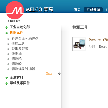
首页
产品介绍
工业自动化部
检测工具
机器元件
釺焊合金和助焊剂
Desoutter -
研磨工具
品牌:
Desou
砂纸及砂带
研削油
切割轮
切割輪
切割线及过滤器
More
金属材料
螺丝及紧固件