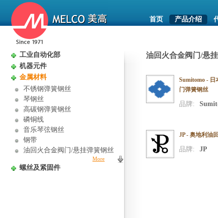
首页
产品介绍
工业自动化部
油回火合金阀门/悬
机器元件
金属材料
Sumitomo 
不锈钢弹簧钢丝
门弹簧钢丝
琴钢丝
品牌:
Sumi
高碳钢弹簧钢丝
磷铜线
音乐琴弦钢丝
JP - 奥地利
钢带
品牌:
JP
油回火合金阀门/悬挂弹簧钢丝
More
螺丝及紧固件