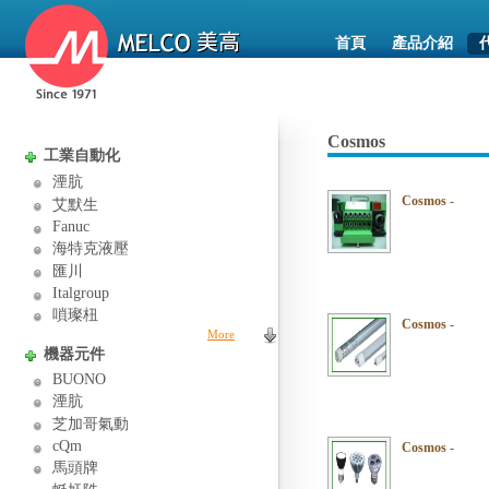
首頁
產品介紹
Cosmos
工業自動化
湮肮
Cosmos -
艾默生
Fanuc
海特克液壓
匯川
Italgroup
嗩璨杻
Cosmos -
More
機器元件
BUONO
湮肮
芝加哥氣動
cQm
Cosmos -
馬頭牌