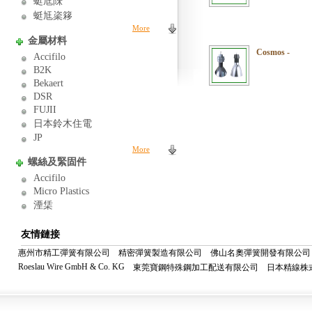
蜓尪陎
蜓尪秶簃
More
金屬材料
Cosmos -
Accifilo
B2K
Bekaert
DSR
FUJII
日本鈴木住電
JP
More
螺絲及緊固件
Accifilo
Micro Plastics
湮栠
友情鏈接
惠州市精工彈簧有限公司
精密彈簧製造有限公司
佛山名奧彈簧開發有限公司
Roeslau Wire GmbH & Co. KG
東莞寶鋼特殊鋼加工配送有限公司
日本精線株